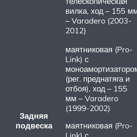
телескопическая
вилка, ход – 155 м
– Varadero (2003-
2012)
маятниковая (Pro-
Link) с
моноамортизаторо
(рег. преднатяга и
отбоя), ход – 155
мм – Varadero
(1999-2002)
Задняя
подвеска
маятниковая (Pro-
Link) с