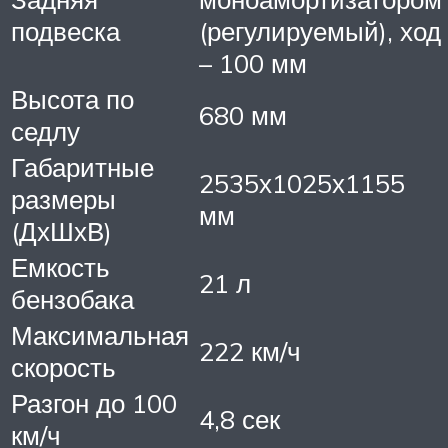
подвеска
(регулируемый), ход
– 100 мм
Высота по
680 мм
седлу
Габаритные
2535х1025х1155
размеры
мм
(ДхШхВ)
Емкость
21 л
бензобака
Максимальная
222 км/ч
скорость
Разгон до 100
4,8 сек
км/ч