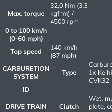
32,0 Nm (3,3
Max. torque
kgf*m) /
4500 rpm
0 to 100 km/h
(0-60 mph)
140 km/h
Top speed
(87 mph)
Carbure
CARBURETION
Type
1x Keih
SYSTEM
CVK32
ID
Wet, mu
DRIVE TRAIN
Clutch
plate, c