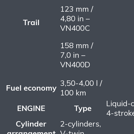
123 mm /
4,80 in –
Trail
VN400C
158 mm /
7,0 in –
VN400D
3,50-4,00 l /
Fuel economy
100 km
Liquid-
ENGINE
Type
4-strok
Cylinder
2-cylinders,
arrangement
V-twin