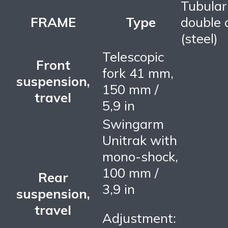
Tubular
FRAME
Type
double 
(steel)
Telescopic
Front
fork 41 mm,
suspension,
150 mm /
travel
5,9 in
Swingarm
Unitrak with
mono-shock,
100 mm /
Rear
3,9 in
suspension,
travel
Adjustment: