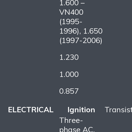
1.600 –
VN400
(1995-
1996), 1.650
(1997-2006)
1.230
1.000
0.857
ELECTRICAL
Ignition
Transis
Three-
phase AC,