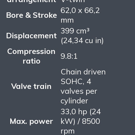
62,0 x 66,2
Bore & Stroke
mm
399 cm³
Displacement
(24,34 cu in)
Compression
9.8:1
ratio
Chain driven
SOHC, 4
Valve train
valves per
cylinder
33,0 hp (24
Max. power
kW) / 8500
rpm