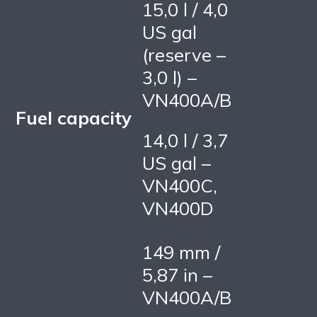
15,0 l / 4,0
US gal
(reserve –
3,0 l) –
VN400A/B
Fuel capacity
14,0 l / 3,7
US gal –
VN400C,
VN400D
149 mm /
5,87 in –
VN400A/B