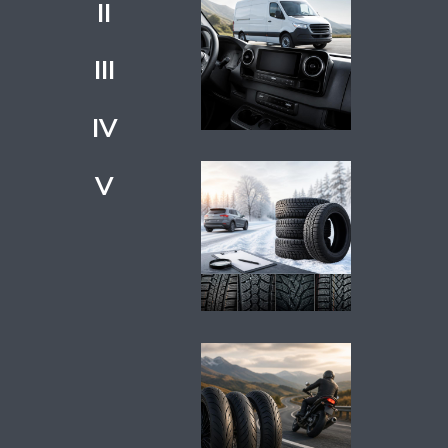
II
III
IV
V