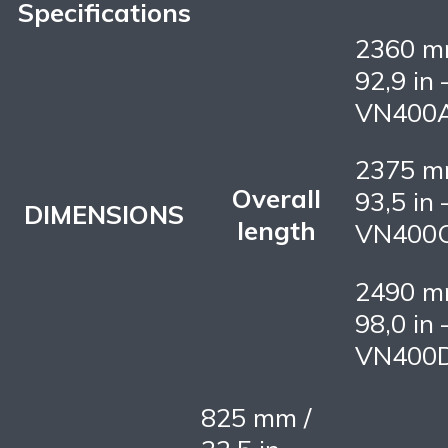
Specifications
2360 m
92,9 in 
VN400
2375 m
Overall
93,5 in 
DIMENSIONS
length
VN400
2490 m
98,0 in 
VN400
825 mm /