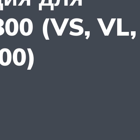
800 (VS, VL,
00)