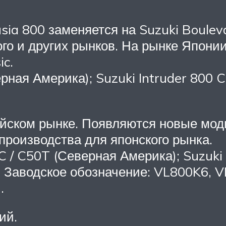
lusia 800 заменяется на Suzuki Boule
го и других рынков. На рынке Япони
ic.
ная Америка); Suzuki Intruder 800 C
пейском рынке. Появляются новые мо
производства для японского рынка.
C / C50T (Северная Америка); Suzuki 
я). Заводское обозначение: VL800K6
.
ий.