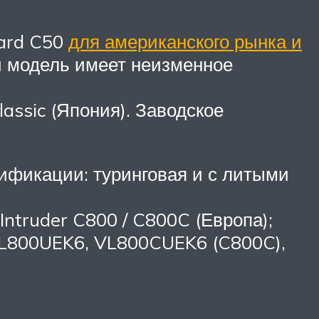
vard C50
для американского рынка и
и модель имеет неизменное
lassic (Япония). Заводское
дификации: туринговая и с литыми
Intruder C800 / C800C (Европа);
, VL800UEK6, VL800CUEK6 (C800C),