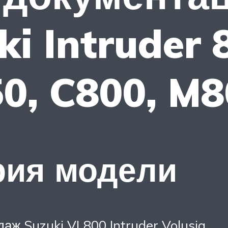
i Intruder 
50, C800, M8
рия модели
даж Suzuki VL800 Intruder Volusia.