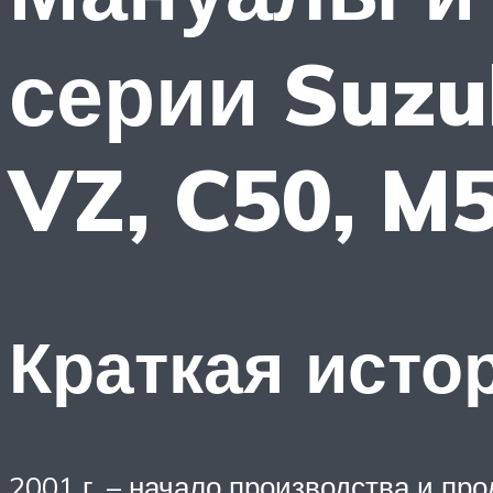
серии Suzuk
VZ, C50, M
Краткая исто
2001 г. – начало производства и про