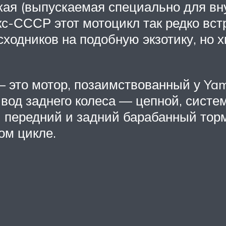
ая (выпускаемая специально для вну
кс-СССР этот мотоцикл так редко вст
ходников на подобную экзотику, но хв
 это мотор, позаимствованный у Yam
вод заднего колеса — цепной, систе
передний и задний барабанный торм
ом цикле.