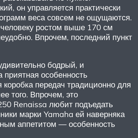
ий, он управляется практически
лограмм веса совсем не ощущаются.
 человеку ростом выше 170 см
еудобно. Впрочем, последний пункт
 удивительно бодрый, и
а приятная особенность
ая коробка передач традиционно для
е того. Впрочем, это
250 Renaissa любит подъедать
онники марки Yamaha ей наверняка
яным аппетитом — особенность