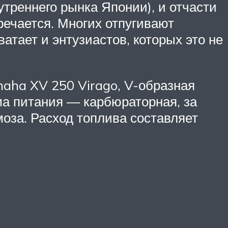
треннего рынка Японии), и отчасти
речается. Многих отпугивают
атает и энтузиастов, которых это не
aha XV 250 Virago, V-образная
ма питания — карбюраторная, за
оза. Расход топлива составляет