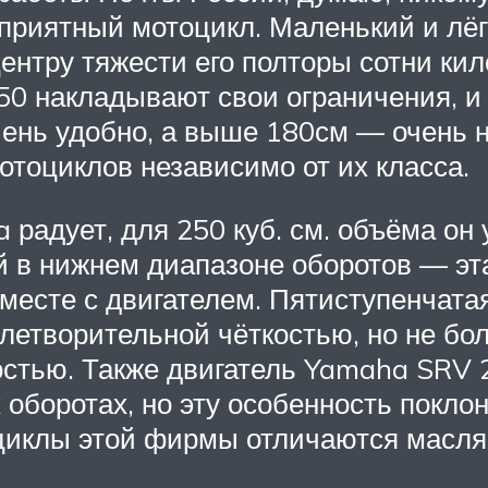
риятный мотоцикл. Маленький и лёгк
центру тяжести его полторы сотни ки
50 накладывают свои ограничения, и
чень удобно, а выше 180см — очень н
тоциклов независимо от их класса.
радует, для 250 куб. см. объёма он
 в нижнем диапазоне оборотов — эт
вместе с двигателем. Пятиступенчат
етворительной чёткостью, но не боле
остью. Также двигатель Yamaha SRV 
 оборотах, но эту особенность покл
тоциклы этой фирмы отличаются масл