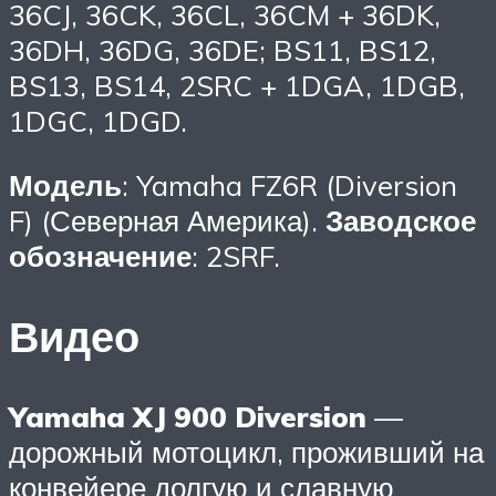
36CJ, 36CK, 36CL, 36CM + 36DK,
36DH, 36DG, 36DE; BS11, BS12,
BS13, BS14, 2SRC + 1DGA, 1DGB,
1DGC, 1DGD.
Модель
: Yamaha FZ6R (Diversion
F) (Северная Америка).
Заводское
обозначение
: 2SRF.
Видео
Yamaha XJ 900 Diversion
—
дорожный мотоцикл, проживший на
конвейере долгую и славную