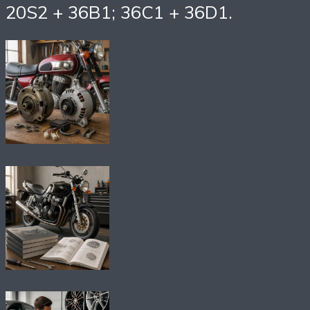
20S2 + 36B1; 36C1 + 36D1.