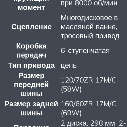
при 8000 об/мин
момент
Многодисковое в
Сцепление
масляной ванне,
тросовый привод
Коробка
6-ступенчатая
передач
Тип привода
цепь
Размер
120/70ZR 17M/C
передней
(58W)
шины
Размер задней
160/60ZR 17M/C
шины
(69W)
2 диска, 298 мм, 2-