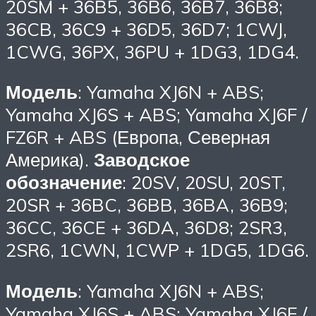
20SM + 36B5, 36B6, 36B7, 36B8;
36CB, 36C9 + 36D5, 36D7; 1CWJ,
1CWG, 36PX, 36PU + 1DG3, 1DG4.
Модель
: Yamaha XJ6N + ABS;
Yamaha XJ6S + ABS; Yamaha XJ6F /
FZ6R + ABS (Европа, Северная
Америка).
Заводское
обозначение
: 20SV, 20SU, 20ST,
20SR + 36BC, 36BB, 36BA, 36B9;
36CC, 36CE + 36DA, 36D8; 2SR3,
2SR6, 1CWN, 1CWP + 1DG5, 1DG6.
Модель
: Yamaha XJ6N + ABS;
Yamaha XJ6S + ABS; Yamaha XJ6F /