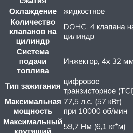
сжатия
Охлаждение
жидкостное
Количество
DOHC, 4 клапана н
клапанов на
цилиндр
цилиндр
Система
подачи
Инжектор, 4x 32 м
топлива
цифровое
Тип зажигания
транзисторное (TCI
Максимальная
77,5 л.с. (57 кВт)
мощность
при 10000 об/мин
Максимальный
59,7 Нм (6,1 кг*м)
крутящий