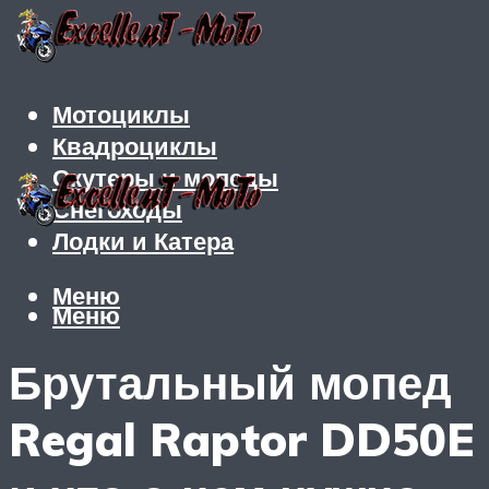
Мотоциклы
Квадроциклы
Скутеры и мопеды
Снегоходы
Лодки и Катера
Меню
Меню
Брутальный мопед
Regal Raptor DD50E