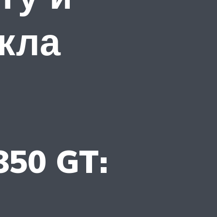
кла
850 GT: