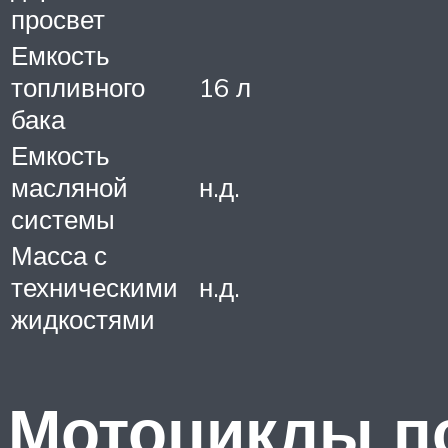
просвет
Емкость
топливного
16 л
бака
Емкость
масляной
н.д.
системы
Масса с
техническими
н.д.
жидкостями
Мотоциклы по