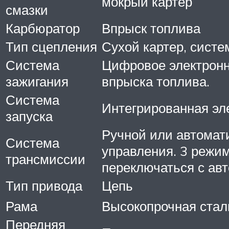
мокрый картер
смазки
Карбюратор
Впрыск топлива
Тип сцепления
Сухой картер, сист
Система
Цифровое электронно
зажигания
впрыска топлива.
Система
Интегрированная эл
запуска
Ручной или автомат
Система
управления. 3 режим
трансмиссии
переключаться с авт
Тип привода
Цепь
Рама
Высокопрочная стал
Передняя