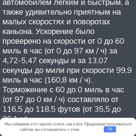
автомобилем легким и быстрым, а
также удивительно приятным на
малых скоростях и поворотах
каньона. Ускорение было
проверено на скорости от 0 до 60
миль в час (от 0 до 97 км / ч) за
4,72-5,47 секунды и за 13,07
секунды до мили при скорости 99,9
миль в час (160,8 км / ч).
Торможение с 60 до 0 миль в час
(от 97 до 0 км / ч) составляло от
116,5 до 118,5 футов (от 35,5 до
36,1 м).
Мы собираем этот чертов cookie, как и все. Продолжая пользоваться
сайтом, вы соглашаетесь с этим.
Подробнее
OK