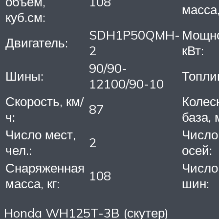
объем,
108
масса,
куб.см:
SDH1P50QMH-
Мощно
Двигатель:
2
кВт:
90/90-
Шины:
Топли
12100/90-10
Скорость, км/
Колес
87
ч:
база, 
Число мест,
Число
2
чел.:
осей:
Снаряженная
Число
108
масса, кг:
шин:
Honda WH125T-3B (скутер)