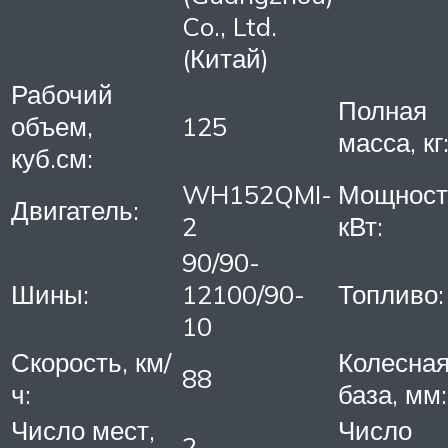
Co., Ltd.
(Китай)
Рабочий
Полная
объем,
125
масса, кг
куб.см:
WH152QMI-
Мощност
Двигатель:
2
кВт:
90/90-
Шины:
12100/90-
Топливо:
10
Скорость, км/
Колесна
88
ч:
база, мм:
Число мест,
Число
2