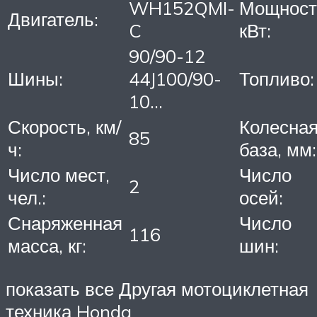
WH152QMI-
Мощност
Двигатель:
C
кВт:
90/90-12
Шины:
44J100/90-
Топливо:
10…
Скорость, км/
Колесна
85
ч:
база, мм:
Число мест,
Число
2
чел.:
осей:
Снаряженная
Число
116
масса, кг:
шин:
показать все Другая мотоциклетная
техника Honda