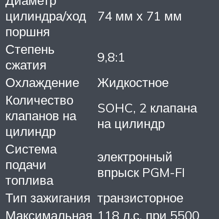
Диаметр
цилиндра/ход
74 мм х 71 мм
поршня
Степень
9,8:1
сжатия
Охлаждение
Жидкостное
Количество
SOHC, 2 клапана
клапанов на
на цилиндр
цилиндр
Система
электронный
подачи
впрыск PGM-FI
топлива
Тип зажигания
транзисторное
Максимальная
118 л.с. при 5500