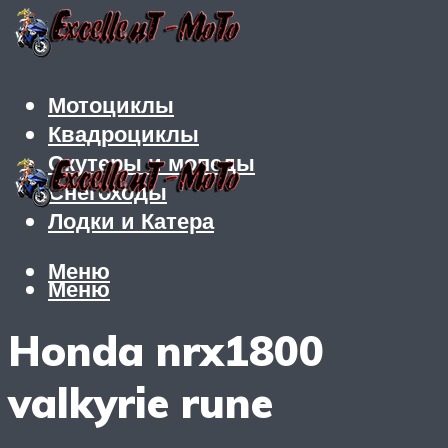
Мотоциклы
Квадроциклы
Скутеры и мопеды
Снегоходы
Лодки и Катера
Меню
Меню
Honda nrx1800
valkyrie rune