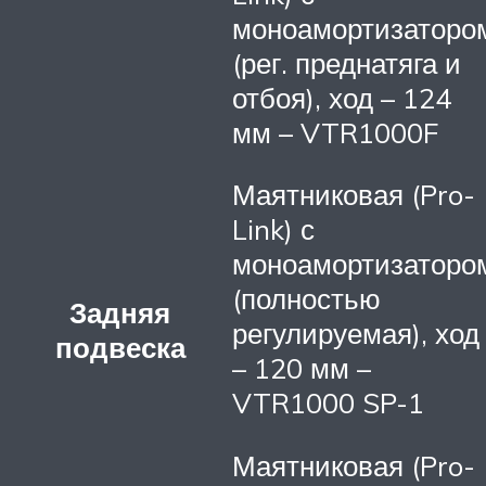
моноамортизаторо
(рег. преднатяга и
отбоя), ход – 124
мм – VTR1000F
Маятниковая (Pro-
Link) с
моноамортизаторо
(полностью
Задняя
регулируемая), ход
подвеска
– 120 мм –
VTR1000 SP-1
Маятниковая (Pro-