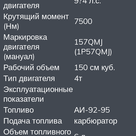
9?4 л.с.
двигателя
Крутящий момент
7500
(Нм)
Маркировка
157QMJ
двигателя
(1P57QMJ)
(мануал)
Рабочий объем
150 см куб.
Тип двигателя
4т
Эксплуатационные
показатели
Топливо
АИ-92-95
Подача топлива
карбюратор
Объем топливного