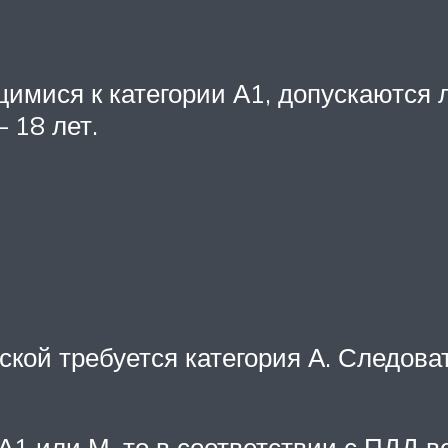
мися к категории А1, допускаются ли
 18 лет.
ской требуется категория А. Следов
А1 или М, то в соответствии с ПДД во