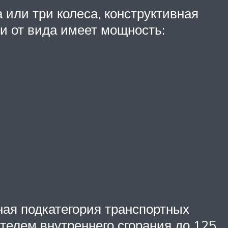
или три колеса, конструктивная
ти от вида имеет мощность:
ная подкатегория транспортных
ателем внутреннего сгорания до 125