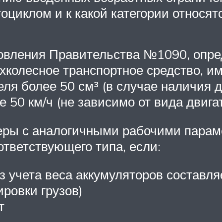
оциклом и к какой категории относя
ановления Правительства №1090, опр
ухколесное транспортное средство, 
еля более 50 см³ (в случае наличия д
 50 км/ч (не зависимо от вида двигат
теры с аналогичными рабочими парам
ответствующего типа, если:
 учета веса аккумуляторов составляет
ровки грузов)
т