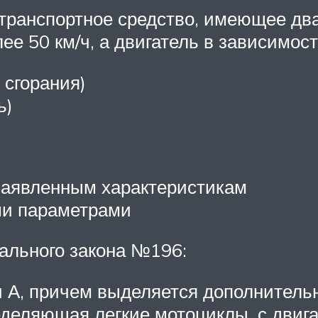
ранспортное средство, имеющее два 
лее 50 км/ч, а двигатель в зависимос
 сгорания)
ь)
заявленным характеристикам
ми параметрами
рального закона №196:
и А, причем выделяется дополнитель
еделяющая легкие мотоциклы, с двиг