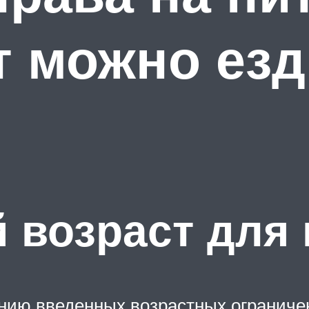
т можно езд
 возраст для
нию введенных возрастных ограниче