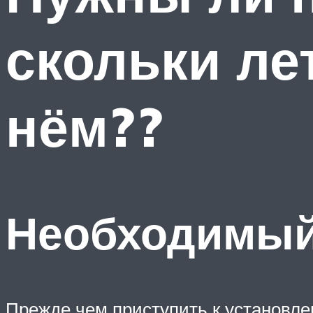
скольки ле
нём??
Необходимый
Прежде чем приступить к установле