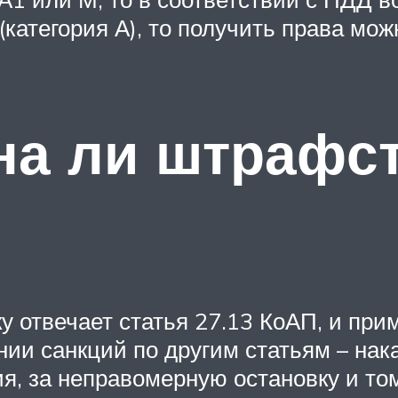
категория А), то получить права мож
на ли штрафст
ку отвечает статья 27.13 КоАП, и при
ии санкций по другим статьям – на
ия, за неправомерную остановку и то