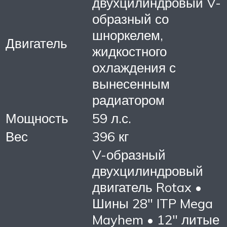
двухцилиндровый V-
образный со
шноркелем,
Двигатель
жидкостного
охлаждения с
вынесенным
радиатором
Мощность
59 л.с.
Вес
396 кг
V-образный
двухцилиндровый
двигатель Rotax •
Шины 28″ ITP Mega
Mayhem • 12″ литые