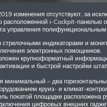
019 изменения отсутствуют, за иск
о расположенной i-Cockpit-панелью 
та управления полифункциональным
 стрелочными индикаторами и монит
лючения электронных помощников.
положен крупноформатный информаци
 активации и быстрой настройки шта
ия минимальный – два горизонтальн
орудованием круиз- и климат-контрол
ель покатой площадке расположена 
одключения цифровых внешних гадже