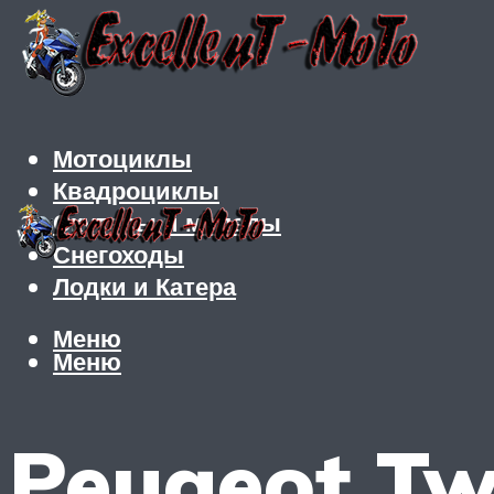
Мотоциклы
Квадроциклы
Скутеры и мопеды
Снегоходы
Лодки и Катера
Меню
Меню
Peugeot Tw