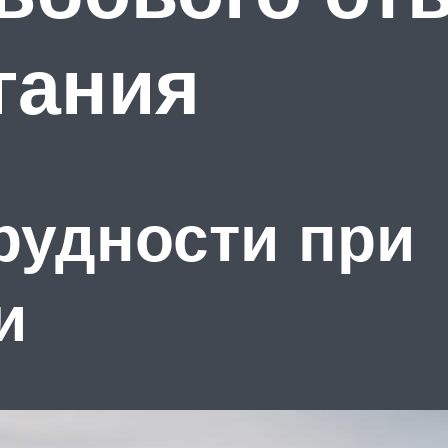
гания
рудности при
и