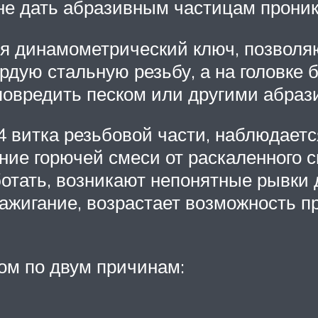
не дать абразивным частицам проник
я динамометрический ключ, позволя
ердую стальную резьбу, а на головк
о повредить песком или другими абр
-4 витка резьбовой части, наблюдает
ание горючей смеси от раскаленного с
ботать, возникают непонятные рывки
ажигание, возрастает возможность пр
ном по двум причинам: