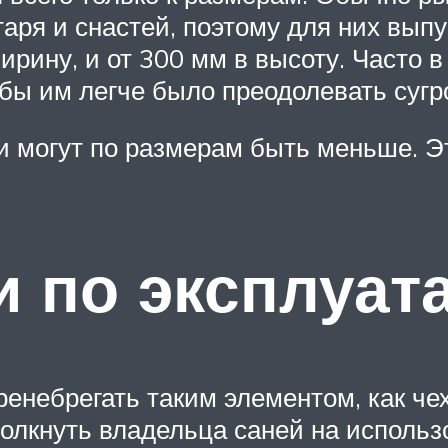
таря и снастей, поэтому для них вы
ирину, и от 300 мм в высоту. Часто 
обы им легче было преодолевать сугр
 могут по размерам быть меньше. Эт
 по эксплуат
ренебрегать таким элементом, как че
толкнуть владельца саней на использо