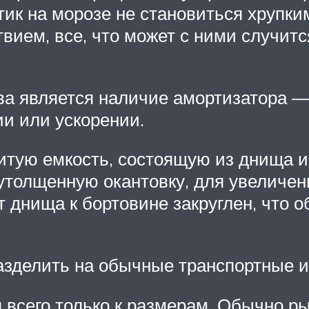
стик на морозе не становиться хрупк
вием, все, что может с ними случит
а является наличие амортизатора — 
и или ускорении.
итую емкость, состоящую из днища и
утолщенную окантовку, для увеличени
т днища к бортовине закруглен, что 
азделить на обычные транспортные 
 всего только к размерам. Обычно р