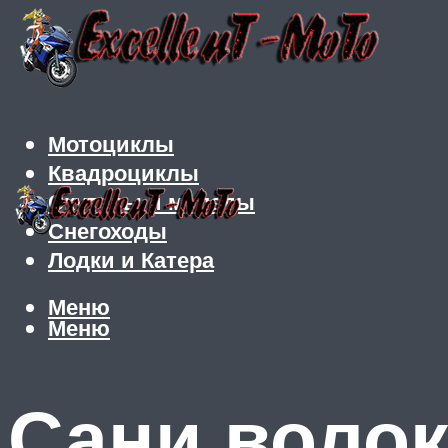
Мотоциклы
Квадроциклы
Скутеры и мопеды
Снегоходы
Лодки и Катера
Меню
Меню
Сани волок