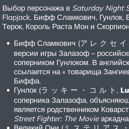
Выбор персонажа в
Saturday Night 
Flapjack, Бифф Сламкович, Гунлок, 
Терок, Король Раста Мон и Скорпион
Бифф Сламкович (ア レ ク セ イ
версии игры Залазоф – российск
соперником Гунлоком. В английс
ссылается на « товарища Зангиев
Биффа.
Гунлок (ラ ッ キ ー ・ コ ル ト,
Lu
соперника Залазофа, объясняющи
является родственником Коварст
Street Fighter: The Movie
аркадная
Великий Они (ミ ス テ リ ア ス 