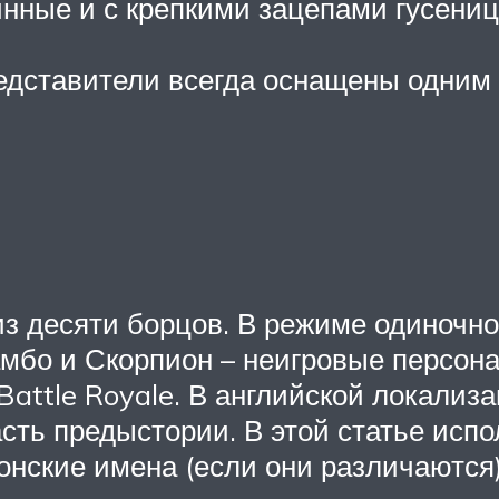
инные и с крепкими зацепами гусениц
редставители всегда оснащены одним
из десяти борцов. В режиме одиночн
мбо и Скорпион – неигровые персон
Battle Royale. В английской локали
ть предыстории. В этой статье испо
нские имена (если они различаются) 