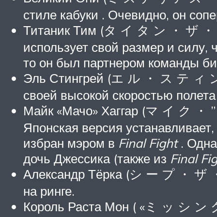
стиле кабуки . Очевидно, он соп
Титаник Тим (タ イ タ ン ・ ザ 
использует свой размер и силу, 
то он был партнером команды би
Эль Стингрей (エ ル ・ ス テ ィ 
своей высокой скоростью полета 
Майк «Мачо» Хаггар (マ イ ク ・ 
Японская версия устанавливает, ч
избран мэром в
Final Fight
. Одна
дочь Джессика (также из
Final Fi
Александр Тёрка (シ ー プ ・ ザ
на ринге.
Король Раста Мон ( «ミ ッ シ ン