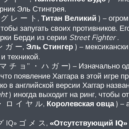
ерник Эль Стингрея.
・ グ レ ー ト,
Титан Великий
) – огро
чтобы запугать своих противников. Ег
рки Берди из серии
Street Fighter
.
ン ガ ー,
Эль Стингер
) – мексикански
и техникой.
”マ チ ョ” ・ ハ ガ ー) – Изначально оди
то появление Хаггара в этой игре про
ко в английской версии Хаггар назв
ght
) иногда выходит на ринг, чтобы о
 ・ ロ イ ヤ ル,
Королевская овца
) –
 グ IQ» ゴ メ ス,
«Отсутствующий IQ»