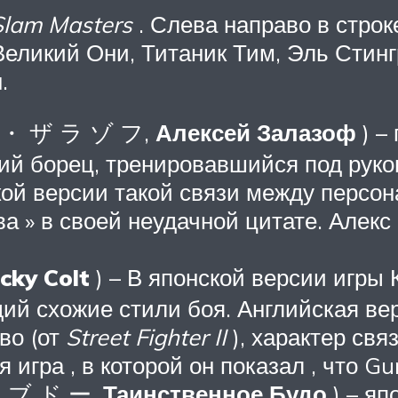
Slam Masters
. Слева направо в стро
Великий Они, Титаник Тим, Эль Стинг
.
 ・ ザ ラ ゾ フ,
Алексей Залазоф
) –
ий борец, тренировавшийся под руко
кой версии такой связи между персо
а » в своей неудачной цитате. Алекс
cky Colt
) – В японской версии игры 
й схожие стили боя. Английская вер
во (от
Street Fighter II
), характер свя
 игра , в которой он показал , что Gu
・ ブ ド ー,
Таинственное Будо
) – яп