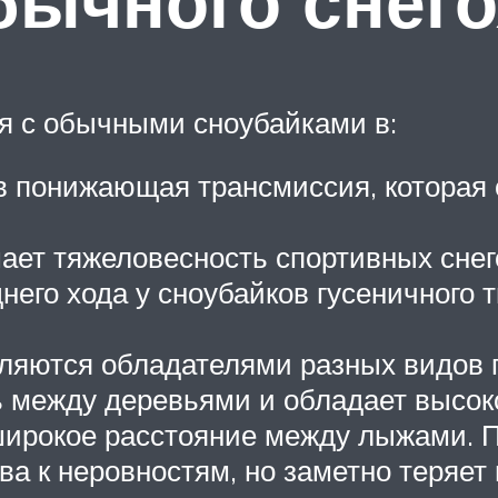
бычного снег
я с обычными сноубайками в:
в понижающая трансмиссия, которая о
шает тяжеловесность спортивных снег
аднего хода у сноубайков гусеничног
вляются обладателями разных видов п
ь между деревьями и обладает высок
широкое расстояние между лыжами. П
ва к неровностям, но заметно теряет