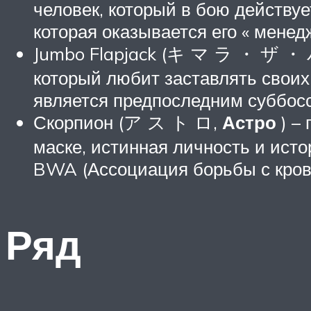
человек, который в бою действуе
которая оказывается его « менед
Jumbo Flapjack (キ マ ラ ・ ザ 
который любит заставлять своих
является предпоследним суббос
Скорпион (ア ス ト ロ,
Астро
) –
маске, истинная личность и исто
BWA (Ассоциация борьбы с кров
Ряд