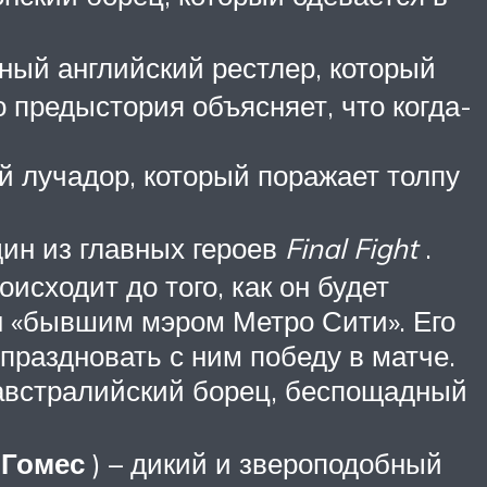
мный английский рестлер, который
о предыстория объясняет, что когда-
й лучадор, который поражает толпу
н из главных героев
Final Fight
.
исходит до того, как он будет
ан «бывшим мэром Метро Сити». Его
тпраздновать с ним победу в матче.
 австралийский борец, беспощадный
 Гомес
) – дикий и звероподобный