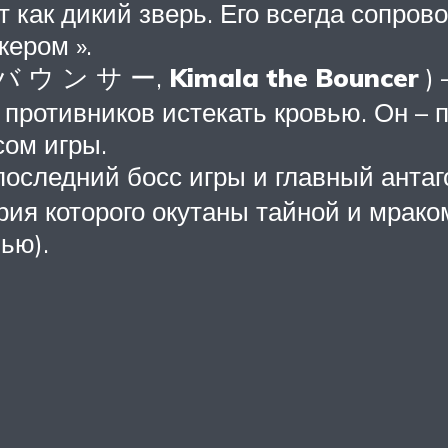
т как дикий зверь. Его всегда сопро
жером ».
・ バ ウ ン サ ー,
Kimala the Bouncer
) 
 противников истекать кровью. Он – 
сом игры.
 последний босс игры и главный анта
рия которого окутаны тайной и мрако
ью).