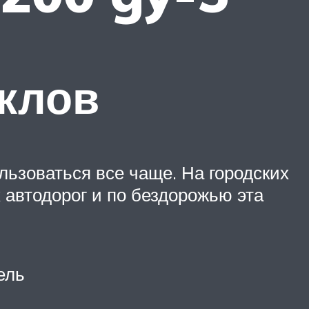
клов
льзоваться все чаще. На городских
х автодорог и по бездорожью эта
ель