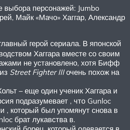
ке выбора персонажей: Jumbo
рей, Майк «Мачо» Хаггар, Александр
 главный герой сериала. В японской
водством Хаггара вместе со своим
нажами не установлено, хотя Бифф
 из
Street Fighter III
очень похож на
Кольт – еще один ученик Хаггара и
сия подразумевает , что Gunloc
зи , который был упомянут снова в
nloc брат лукавства в.
онский борец, который одевается в