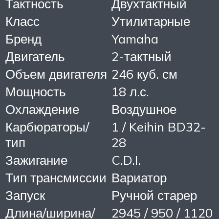
Тактность
Двухтактный
Класс
Утилитарные
Бренд
Yamaha
Двигатель
2-тактный
Объем двигателя
246 куб. см
Мощность
18 л.с.
Охлаждение
Воздушное
Карбюраторы/
1 / Keihin BD32-
тип
28
Зажигание
C.D.I.
Тип трансмиссии
Вариатор
Запуск
Ручной старер
Длина/ширина/
2945 / 950 / 1120