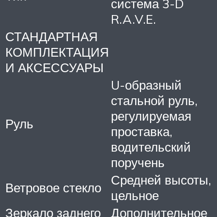
система 3-D
R.A.V.E.
СТАНДАРТНАЯ
КОМПЛЕКТАЦИЯ
И АКСЕССУАРЫ
U-образный
стальной руль,
регулируемая
Руль
проставка,
водительский
поручень
Средней высоты,
Ветровое стекло
цельное
Зеркало заднего
Дополнительное