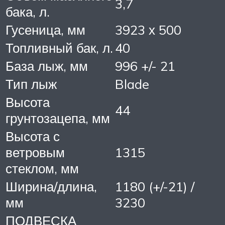
3,7
бака, л.
Гусеница, мм
3923 х 500
Топливный бак, л.
40
База лыж, мм
996 +/- 21
Тип лыж
Blade
Высота
44
грунтозацепа, мм
Высота с
ветровым
1315
стеклом, мм
Ширина/длина,
1180 (+/-21) /
мм
3230
ПОДВЕСКА