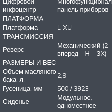
Цифровой
Многофункционал
инфоцентр
панель приборов
ПЛАТФОРМА
Платформа
L-XU
ТРАНCМИССИЯ
Механический (2
Реверс
вперед – Н – ЗХ)
РАЗМЕРЫ И ВЕС
Объем масляного
2,8
бака, л.
Гусеница, мм
500 / 3923
Модульное,
Сиденье
одноместное