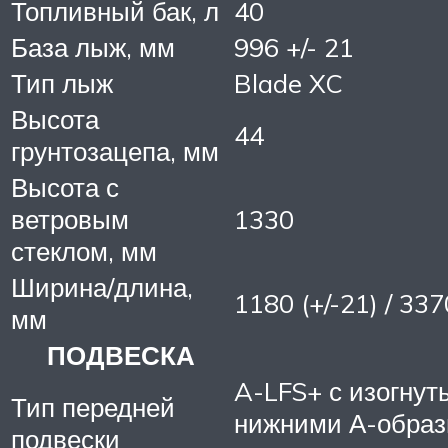
Топливный бак, л
40
База лыж, мм
996 +/- 21
Тип лыж
Blade XC
Высота
44
грунтозацепа, мм
Высота с
ветровым
1330
стеклом, мм
Ширина/длина,
1180 (+/-21) / 337
мм
ПОДВЕСКА
A-LFS+ с изогну
Тип передней
нижними А-обра
подвески