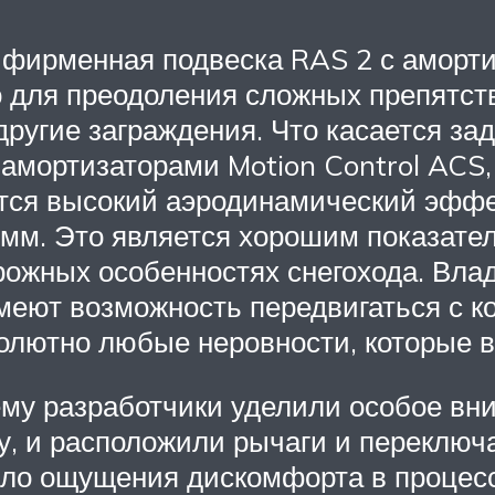
 фирменная подвеска RAS 2 с аморти
 для преодоления сложных препятств
ругие заграждения. Что касается зад
амортизаторами Motion Control ACS, 
ся высокий аэродинамический эффект
 мм. Это является хорошим показател
рожных особенностях снегохода. Вла
 имеют возможность передвигаться с 
солютно любые неровности, которые 
ему разработчики уделили особое вни
у, и расположили рычаги и переключа
было ощущения дискомфорта в процес