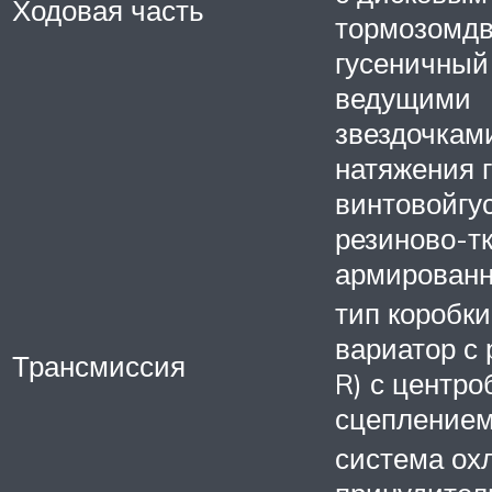
Ходовая часть
тормозомдв
гусеничный
ведущими
звездочкам
натяжения 
винтовойгу
резиново-т
армирован
тип коробки
вариатор с 
Трансмиссия
R) с центр
сцепление
система ох