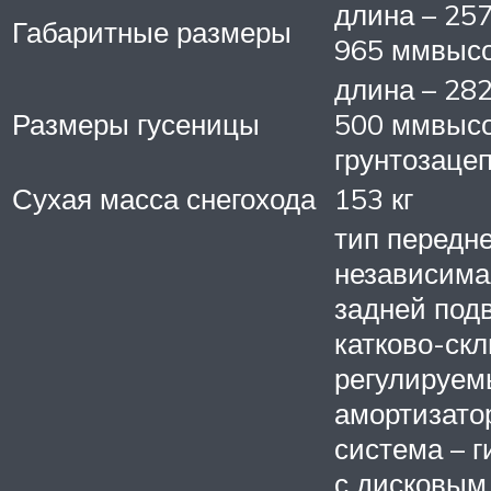
длина – 25
Габаритные размеры
965 ммвысо
длина – 28
Размеры гусеницы
500 ммвыс
грунтозацеп
Сухая масса снегохода
153 кг
тип передне
независима
задней подв
катково-скл
регулируе
амортизато
система – 
с дисковым