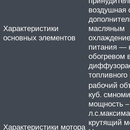
принудител
воздушная 
дополните
Характеристики
масляным
основных элементов
охлаждени
питания — 
обогревом 
диффузора
топливного 
рабочий об
куб. смном
мощность –
л.с.максим
крутящий м
Характеристики мотора