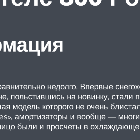
рмация
равнительно недолго. Впервые снего
яне, польстившись на новинку, стали
ая модель которого не очень блиста
s», амортизаторы и вообще — многи
лицо были и просчеты в охлаждающе