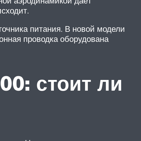
ной аэродинамикой даёт
исходит.
точника питания. В новой модели
ронная проводка оборудована
00: стоит ли