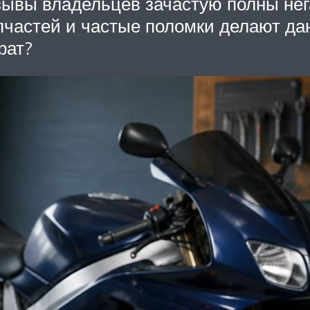
зывы владельцев зачастую полны нег
апчастей и частые поломки делают д
рат?