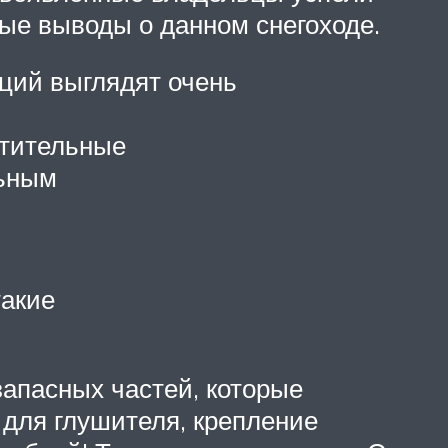
ные выводы о данном снегоходе.
пций выглядят очень
стительные
льным
такие
запасных частей, которые
для глушителя, крепление