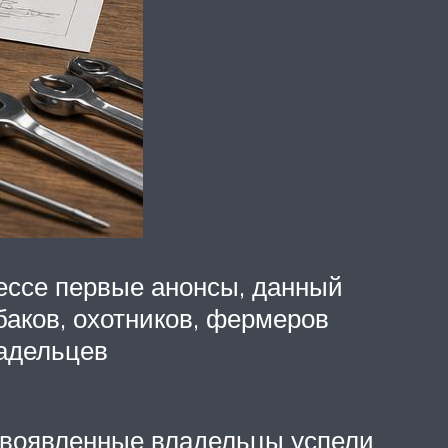
рессе первые анонсы, данный
баков, охотников, фермеров
ладельцев
новоявленные владельцы успели