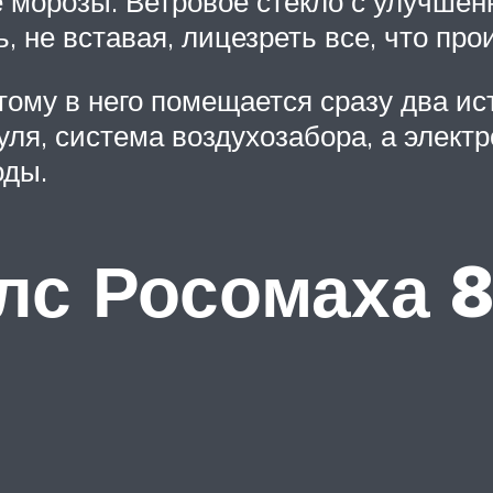
 морозы. Ветровое стекло с улучшен
 не вставая, лицезреть все, что про
тому в него помещается сразу два ис
уля, система воздухозабора, а элект
оды.
лс Росомаха 8