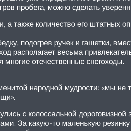
тров пробега, можно сделать уверен
и, а также количество его штатных о
едку, подогрев ручек и гашетки, вме
гоход располагает весьма привлекате
я многие отечественные снегоходы.
менитой народной мудрости: «мы не 
щи».
улись с колоссальной дороговизной 
ми. За какую-то маленькую резинку 