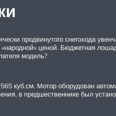
ки
ически продвинутого снегохода увен
«народной» ценой. Бюджетная лошадк
упателя модель?
565 куб.см. Мотор оборудован авто
ения, в предшественнике был устано