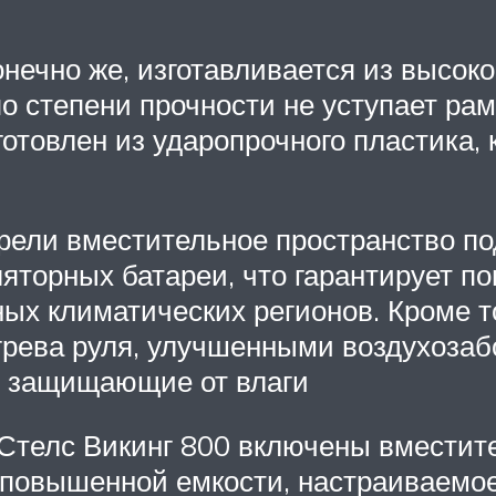
онечно же, изготавливается из высок
по степени прочности не уступает р
готовлен из ударопрочного пластика, 
трели вместительное пространство п
ляторных батареи, что гарантирует п
ных климатических регионов. Кроме т
рева руля, улучшенными воздухозабо
, защищающие от влаги
 Стелс Викинг 800 включены вместит
р повышенной емкости, настраиваемо