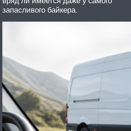
вряд ли имеется даже у самого
запасливого байкера.