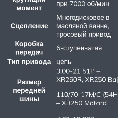
при 7000 об/мин
момент
Многодисковое в
Сцепление
масляной ванне,
тросовый привод
Коробка
6-ступенчатая
передач
Тип привода
цепь
3.00-21 51P –
XR250R, XR250 Ba
Размер
передней
110/70-17M/C (54H
шины
– XR250 Motard