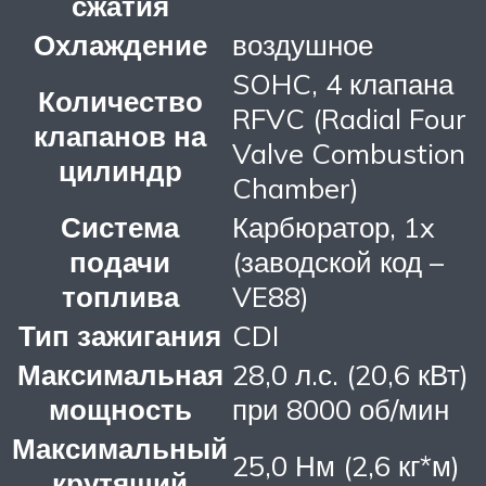
сжатия
Охлаждение
воздушное
SOHC, 4 клапана
Количество
RFVC (Radial Four
клапанов на
Valve Combustion
цилиндр
Chamber)
Система
Карбюратор, 1x
подачи
(заводской код –
топлива
VE88)
Тип зажигания
CDI
Максимальная
28,0 л.с. (20,6 кВт)
мощность
при 8000 об/мин
Максимальный
25,0 Нм (2,6 кг*м)
крутящий