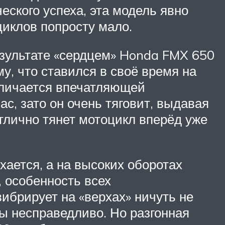
ческого успеха, эта модель явно
циклов попросту мало.
езультате «сердцем» Honda FMX 650
, что ставился в своё время на
тличается впечатляющей
с, зато он очень тяговит, выдавая
отлично тянет мотоцикл вперёд уже
ается, а на высоких оборотах
 особенность всех
брирует на «верхах» ничуть не
бы несправедливо. Но разгонная