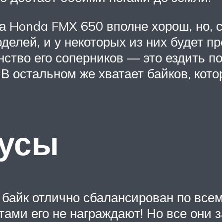
та Honda FMX 650 вполне хорош, но, 
делей, и у некоторых из них будет 
ство его соперников — это ездить по
 В остальном же хватает байков, кот
усы
 байк отлично сбалансирован по все
ами его не награждают! Но все они з