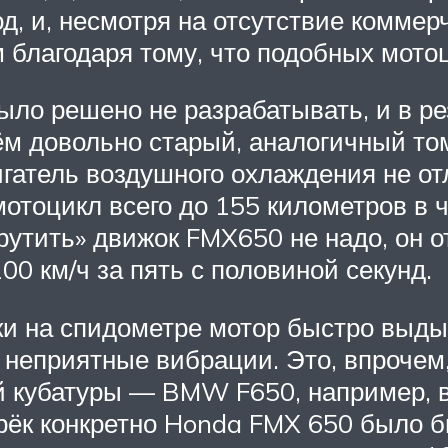
од, и, несмотря на отсутствие коммер
 благодаря тому, что подобных мото
ыло решено не разрабатывать, и в р
м довольно старый, аналогичный тому
игатель воздушного охлаждения не о
отоцикл всего до 155 километров в ча
рутить» движок FMX650 не надо, он 
100 км/ч за пять с половиной секунд.
ки на спидометре мотор быстро выдых
неприятные вибрации. Это, впрочем,
 кубатуры — BMW F650, например, ви
прёк конкретно Honda FMX 650 было 