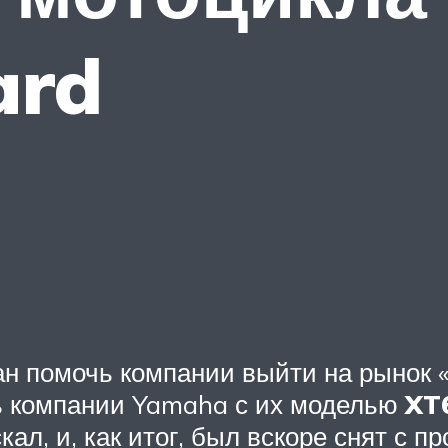
ard
н помочь компании выйти на рынок «
ось компании Yamaha с их моделью
XT
ал, и, как итог, был вскоре снят с п