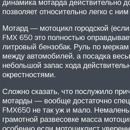
динамика мотарда действительно до
позволяет относительно легко с ним
Мотард — мотоцикл городской (если
FMX 650 это полностью оправдывает
литровый бензобак. Руль по меркам 
между автомобилей, а посадка весь
небольшой запас хода действитель
окрестностями.
Сложно сказать, что послужило прич
мотарды — вообще достаточно специ
FMX650 не так уж и мало. Немаленьк
грамотной развесовке масса мотоцик
особенно если мотоциклист уверенн