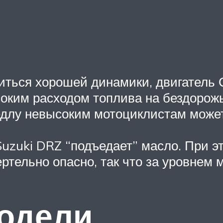
иться хорошей динамики, двигатель С
оким расходом топлива на бездорожь
едлу невысоким мотоциклистам может
Suzuki DRZ “подъедает” масло. При э
ртельно опасно, так что за уровнем 
модели