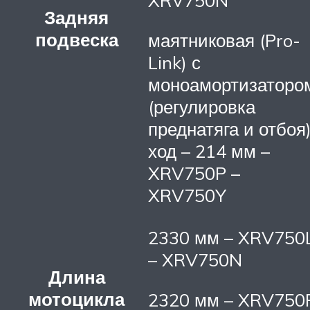
XRV750N
Задняя
подвеска
маятниковая (Pro-
Link) с
моноамортизаторо
(регулировка
преднатяга и отбоя)
ход – 214 мм –
XRV750P –
XRV750Y
2330 мм – XRV750
– XRV750N
Длина
мотоцикла
2320 мм – XRV750