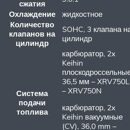
сжатия
Охлаждение
жидкостное
Количество
SOHC, 3 клапана н
клапанов на
цилиндр
цилиндр
карбюратор, 2x
Keihin
плоскодроссельные
36,5 мм – XRV750L
– XRV750N
Система
подачи
карбюратор, 2x
топлива
Keihin вакуумные
(CV), 36,0 mm –