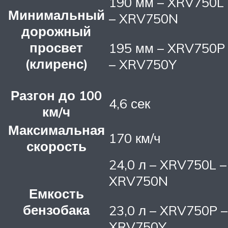
190 мм – XRV750L
Минимальный
– XRV750N
дорожный
просвет
195 мм – XRV750P
(клиренс)
– XRV750Y
Разгон до 100
4,6 сек
км/ч
Максимальная
170 км/ч
скорость
24,0 л – XRV750L –
XRV750N
Емкость
бензобака
23,0 л – XRV750P –
XRV750Y