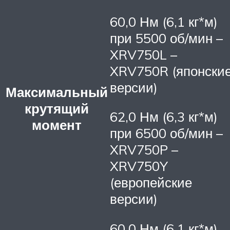
60,0 Нм (6,1 кг*м)
при 5500 об/мин –
XRV750L –
XRV750R (японски
версии)
Максимальный
крутящий
62,0 Нм (6,3 кг*м)
момент
при 6500 об/мин –
XRV750P –
XRV750Y
(европейские
версии)
60,0 Нм (6,1 кг*м)