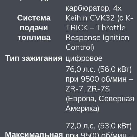
карбюратор, 4x
Система
Keihin CVK32 (с K-
подачи
TRICK – Throttle
топлива
Response Ignition
Control)
Тип зажигания
цифровое
76,0 л.с. (56,0 кВт)
при 9500 об/мин –
ZR-7, ZR-7S
(Европа, Северная
Америка)
72,0 л.с. (53,0 кВт)
Максимальная
при 9500 об/мин –