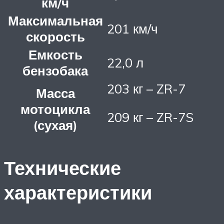
км/ч
Максимальная
201 км/ч
скорость
Емкость
22,0 л
бензобака
203 кг – ZR-7
Масса
мотоцикла
209 кг – ZR-7S
(сухая)
Технические
характеристики