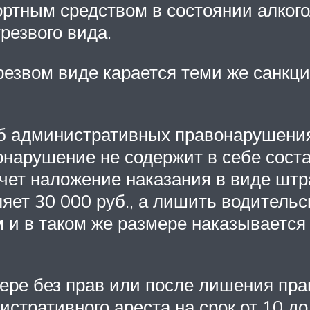
ртным средством в состоянии алкого
резвого вида.
резвом виде карается теми же санкц
Ф об административных правонарушени
нарушение не содержит в себе состав
чет наложение наказания в виде штр
яет 30 000 руб., а лишить водительск
ом и в таком же размере наказываетс
тере без прав или после лишения пр
стративного ареста на срок от 10 до