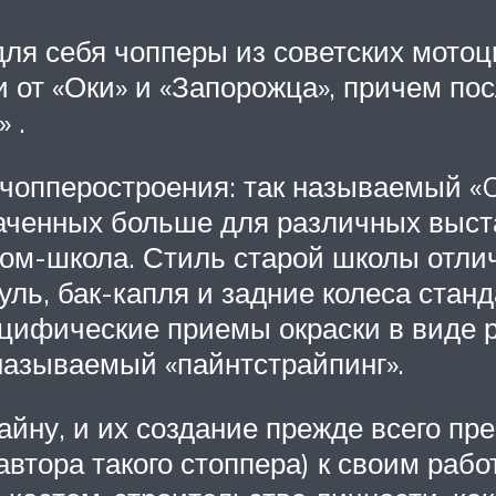
ля себя чопперы из советских мотоци
 от «Оки» и «Запорожца», причем по
 .
опперостроения: так называемый «Ol
аченных больше для различных выста
том-школа. Стиль старой школы отли
руль, бак-капля и задние колеса стан
цифические приемы окраски в виде р
называемый «пайнтстрайпинг».
йну, и их создание прежде всего пр
втора такого стоппера) к своим раб