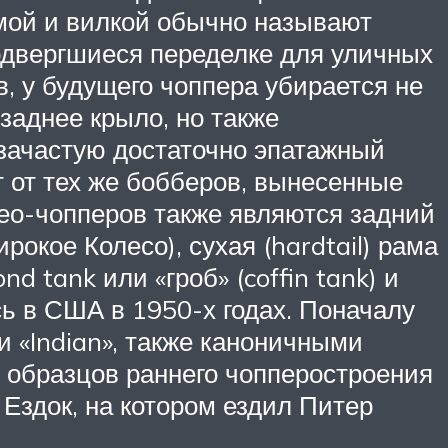
мой и вилкой обычно называют
двергшиеся переделке для уличных
в, у будущего чоппера убирается не
заднее крыло, но также
 зачастую достаточно эпатажный
ят от тех же бобберов, вынесенные
ео-чопперов также являются задний
окое Колесо), сухая (hardtail) рама
d tank или «гроб» (coffin tank) и
 в США в 1950-х годах. Поначалу
 «Indian», также каноничными
 образцов раннего чопперостроения
Ездок, на котором ездил Питер