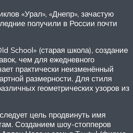
клов «Урал», «Днепр», зачастую
следние получили в России почти
d School» (старая школа), создание
вок, чем для ежедневного
чает практически неизменённый
дартной размерности. Для стиля
азличных геометрических узоров из
еследует цель продвинуть имя
отам. Созданием шоу-стопперов