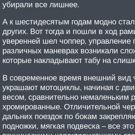
убирали все лишнее.
А к шестидесятым годам модно стал
других. Вот тогда и пошли в ход ра
уверенней шел чоппер, управление 
различных маневрах возникали сло
которые накладывают табу на слишк
В современное время внешний вид ч
украшают мотоциклы, начиная с дви
весом, сравнительно немаленьким р
хромированные. Отличительной черт
дальних поездок по бокам закрепля
подножки, мягкая подвеска – все э