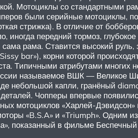
кой. Мотоциклы со стандартными ра
перов были серийные мотоциклы, по
ткая стрижка). В отличие от бобберо
, иногда передний тормоз, глубокое 
и сама рама. Ставится высокий руль,
Sissy bar»), корни которой происход
ста. Типичными атрибутами многих н
России называемое ВШК — Великое Шир
иде небольшой капли, гранёный diamon
деталей. Чопперы впервые появились
йных мотоциклов «Харлей-Дэвидсон» и
торы «B.S.A» и «Triumph». Одним из
а», показанный в фильме Беспечный 