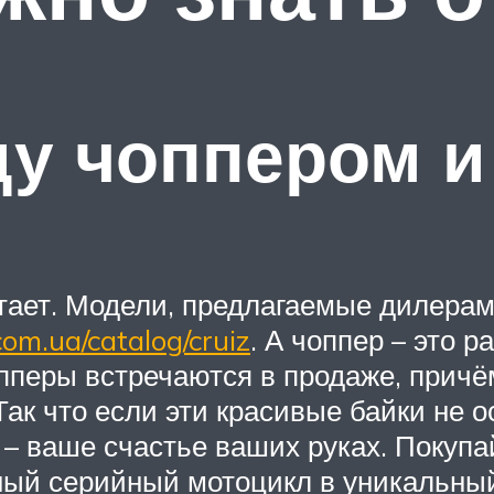
у чоппером и
ает. Модели, предлагаемые дилерам
com.ua/catalog/cruiz
. А чоппер – это р
пперы встречаются в продаже, причё
 Так что если эти красивые байки не
 – ваше счастье ваших руках. Покупай
ный серийный мотоцикл в уникальный