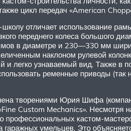
 кастом-строительства личности, как
акже цикл передач «American Choppe
школу отличает использование рамы
зкого переднего колеса большого диа
мов в диаметре и 230—330 мм шири
еличенным наклоном рулевой колонки
 и легко узнаваемый вид. Также в п
пользовать ременные приводы (так 
ена творениями Юрия Шифа (компани
«Fine Custom Mechanics». Несмотря на
ко профессиональных кастом-мастер
а гаражных умельцев. Это объясняет