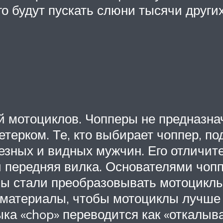
о будут пускать слюни тысячи други
ей мотоциклов. Чопперы не предназна
терком. Те, кто выбирает чоппер, п
зных и видных мужчин. Его отличите
и передняя вилка. Основателями чоп
ны стали преобразовывать мотоциклы
е материалы, чтобы мотоциклы лучше
ка «chop» переводится как «откалыва