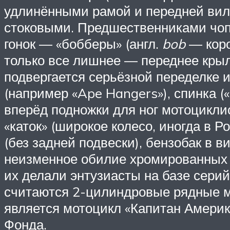
удлинёнными рамой и передней вил
стоковыми. Предшественниками чоп
гонок — «бобберы» (англ.
bob
— коро
только все лишнее — переднее крыло
подвергается серьёзной переделке 
(например «Ape Hangers»), спинка («
вперёд подножки для ног мотоцикли
«каток» (широкое колесо, иногда в 
(без задней подвески), бензобак в в
неизменное обилие хромированных 
их делали энтузиасты на базе сери
считаются 2-цилиндровые рядные мо
является мотоцикл «Капитан Америк
Фонда.