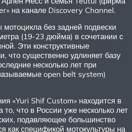
 Арлен Несс и семья Teutul (фирма
r» на канале Discovery Channel.
 мотоцикла без задней подвески
метра (19-23 дюйма) в сочетании с
ной. Эти конструктивные
, что существенно удлиняет базу
оследние несколько лет при
называемые open belt system)
я «Yuri Shif Custom» находится в
 то, что в России уже несколько лет
ских, подавляющее большинство
ся как спецификой мотокультуры на