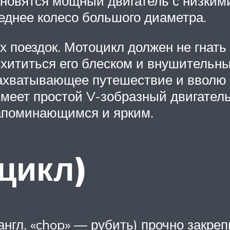
новятся мощный двигатель с низкими
еднее колесо большого диаметра.
поездок. Мотоцикл должен не гнать 
схититься его блеском и внушительны
ахватывающее путешествие и вволю н
 Имеет простой V-зобразный двигател
апоминающимся и ярким.
оцикл)
 англ. «chop» — рубить) прочно закре