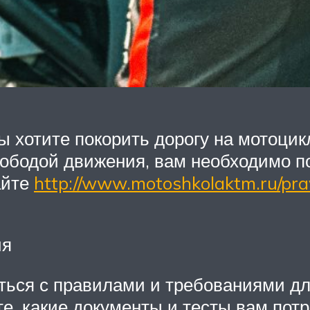
ы хотите покорить дорогу на мотоцик
ободой движения, вам необходимо по
айте
http://www.motoshkolaktm.ru/pra
ия
ься с правилами и требованиями дл
е, какие документы и тесты вам пот