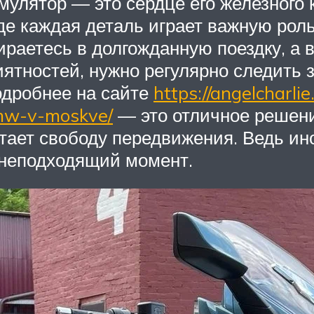
мулятор — это сердце его железного 
де каждая деталь играет важную ро
раетесь в долгожданную поездку, а в
ятностей, нужно регулярно следить 
одробнее на сайте
https://angelcharl
bmw-v-moskve/
— это отличное решение
тает свободу передвижения. Ведь и
 неподходящий момент.