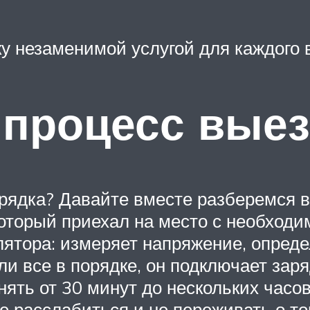
у незаменимой услугой для каждого 
 процесс вые
арядка? Давайте вместе разберемся 
который приехал на место с необход
ятора: измеряет напряжение, опреде
ли все в порядке, он подключает зар
ять от 30 минут до нескольких часов
е расслабиться и не переживать о то