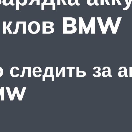
иклов BMW
 следить за 
BMW