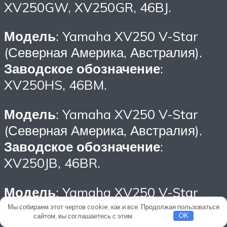
XV250GW, XV250GR, 46BJ.
Модель
: Yamaha XV250 V-Star
(Северная Америка, Австралия).
Заводское обозначение
:
XV250HS, 46BM.
Модель
: Yamaha XV250 V-Star
(Северная Америка, Австралия).
Заводское обозначение
:
XV250JB, 46BR.
Модель
: Yamaha XV250 V-Star
(Северная Америка, Австралия).
Мы собираем этот чертов cookie, как и все. Продолжая пользоваться
сайтом, вы соглашаетесь с этим.
Подробнее
OK
Заводское обозначение
: