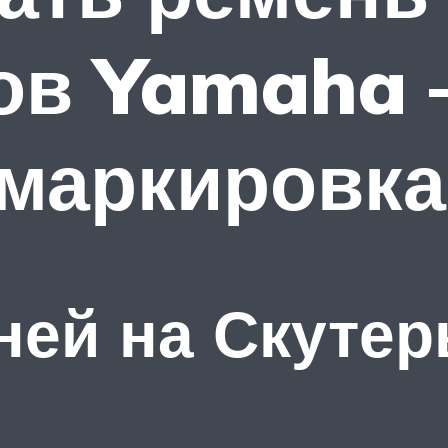
ов Yamaha 
 маркировка
ней на Скуте