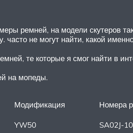
меры ремней, на модели скутеров так
. часто не могут найти, какой именн
мней, те которые я смог найти в инт
ей на мопеды.
Модификация
Номера 
YW50
SA02J-1