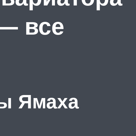
— все
ры Ямаха