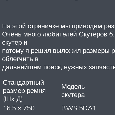
На этой страничке мы приводим раз
Очень много любителей Скутеров б.у
скутер и
потому я решил выложил размеры ре
облегчить в
дальнейшем поиск, нужных запчаст
Стандартный
Модель
размер ремня
скутера
(Шx Д)
16.5 x 750
BWS 5DA1