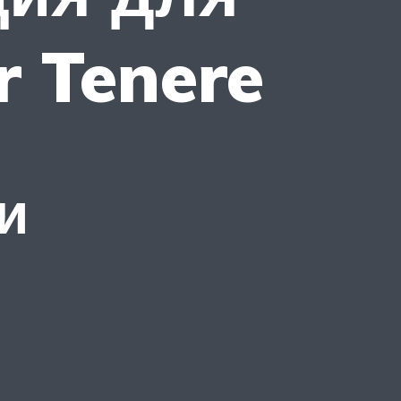
 Tenere
и