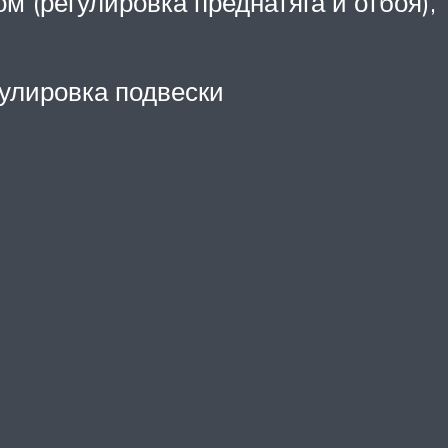
 (регулировка преднатяга и отбоя),
гулировка подвески