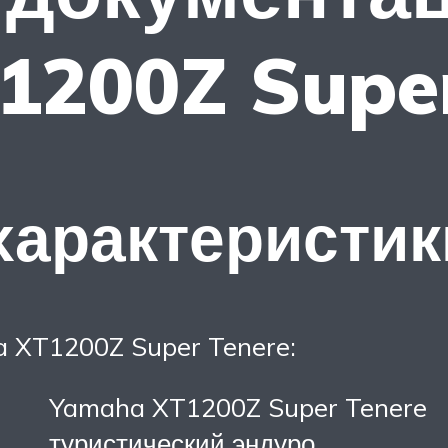
200Z Super
характеристик
a XT1200Z Super Tenere:
Yamaha XT1200Z Super Tenere
туристический эндуро