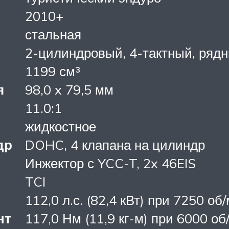
2010+
стальная
2-цилиндровый, 4-тактный, рядн
1199 см³
я
98,0 x 79,5 мм
11.0:1
жидкостное
др
DOHC, 4 клапана на цилиндр
Инжектор с YCC-T, 2x 46EIS
TCI
112,0 л.с. (82,4 кВт) при 7250 об
нт
117,0 Нм (11,9 кг-м) при 6000 об