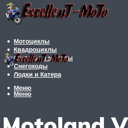
Мотоциклы
Квадроциклы
Скутеры и мопеды
Снегоходы
Лодки и Катера
Меню
Меню
Motoland V