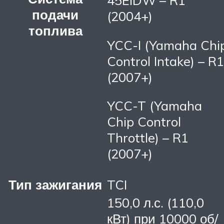
45EIDW – R1
подачи
(2004+)
топлива
YCC-I (Yamaha Chi
Control Intake) – R1
(2007+)
YCC-T (Yamaha
Chip Control
Throttle) – R1
(2007+)
Тип зажигания
TCI
150,0 л.с. (110,0
кВт) при 10000 об/