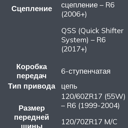
сцепление – R6
Сцепление
(2006+)
QSS (Quick Shifter
System) – R6
(2017+)
Коробка
6-ступенчатая
передач
Тип привода
цепь
120/60ZR17 (55W)
– R6 (1999-2004)
Размер
передней
120/70ZR17 M/C
шины