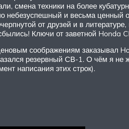
ли, смена техники на более кубатурн
но небезуспешный и весьма ценный о
ерпнутой от друзей и в литературе,
сбылись! Ключи от заветной Honda CB
ценовым соображениям заказывал Hon
казался резервный СВ-1. О чём я не 
ент написания этих строк).