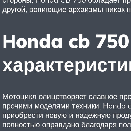
другой, вопиющие архаизмы никак не
Нonda cb 750
характеристи
Мотоцикл олицетворяет славное про
прочими моделями техники. Нonda c
приобрести новую и надежную прод
полностью оправдано благодаря по