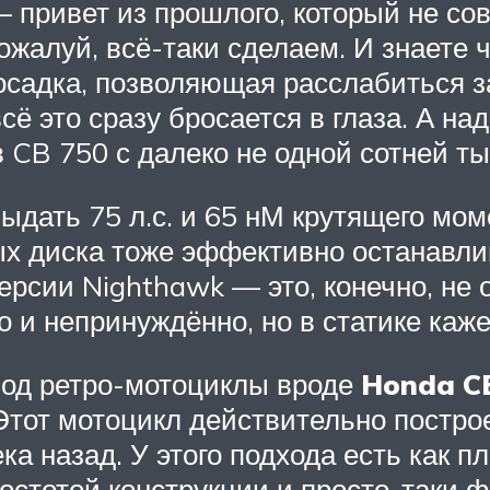
 привет из прошлого, который не со
ожалуй, всё-таки сделаем. И знаете 
посадка, позволяющая расслабиться з
сё это сразу бросается в глаза. А на
 CB 750 с далеко не одной сотней ты
дать 75 л.с. и 65 нМ крутящего мом
х диска тоже эффективно останавли
ерсии Nighthawk — это, конечно, не о
о и непринуждённо, но в статике каж
под ретро-мотоциклы вроде
Honda C
 Этот мотоцикл действительно постро
а назад. У этого подхода есть как п
остотой конструкции и просто-таки ф