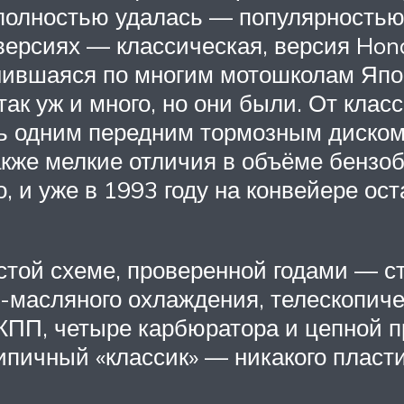
 полностью удалась — популярность
версиях — классическая, версия Hon
анившаяся по многим мотошколам Япо
ак уж и много, но они были. От кла
 одним передним тормозным диском в
же мелкие отличия в объёме бензоб
, и уже в 1993 году на конвейере ос
стой схеме, проверенной годами — с
масляного охлаждения, телескопиче
 КПП, четыре карбюратора и цепной 
пичный «классик» — никакого пласти