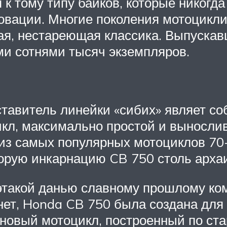
 к тому типу байков, которые никогда
овации. Многие поколения мотоциклис
я, нестареющая классика. Выпускавш
ми сотнями тысяч экземпляров.
ставитель линейки «сибих» являет с
л, максимально простой и выносливый
из самых популярных мотоциклов 70
торую инкарнацию CB 750 столь арха
 этакой данью славному прошлому ко
ет, Honda CB 750 была создана для т
овый мотоцикл, построенный по стар