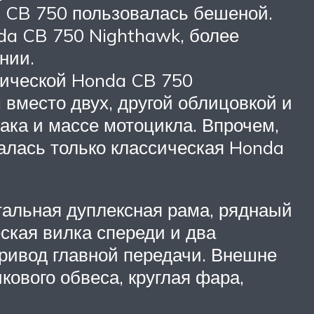
ю CB 750 пользовалась бешеной.
da CB 750 Nighthawk, более
нии.
ссической Honda CB 750
место двух, другой облицовкой и
ака и массе мотоцикла. Впрочем,
талась только классическая Honda
тальная дуплексная рама, ряднаый
ская вилка спереди и два
привод главной передачи. Внешне
кового обвеса, круглая фара,