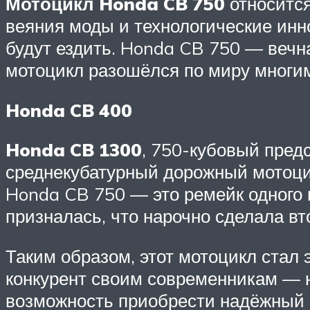
Мотоцикл Honda CB 750
относится
веяния моды и технологические инн
будут ездить. Honda CB 750 — вечна
мотоцикл разошёлся по миру многи
Honda CB 400
Honda CB 1300
, 750-кубовый пред
среднекубатурный дорожный мотоцик
Honda CB 750 — это ремейк одного 
призналась, что нарочно сделала в
Таким образом, этот мотоцикл стал
конкурент своим современникам — н
возможность приобрести надёжный н