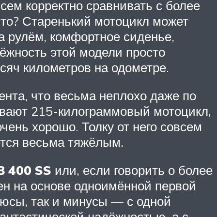
всем корректно сравнивать с более
что? Старенький мотоцикл может
а рулём, комфортное сиденье,
дёжность этой модели просто
сяч километров на одометре.
ента, что весьма неплохо даже по
вают 215-килограммовый мотоцикл,
чень хорошо. Толку от него совсем
ется весьма тяжёлым.
B 400 SS
или, если говорить о более
ен на основе одноимённой первой
люсы, так и минусы — с одной
антастической надёжностью, а с