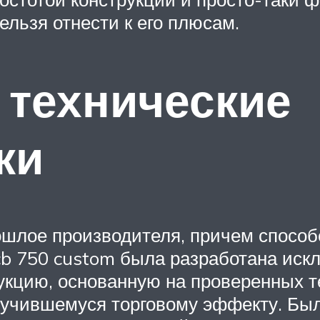
льзя отнести к его плюсам.
 технические
ки
шлое производителя, причем способе
b 750 custom была разработана искл
укцию, основанную на проверенных т
лучившемуся торговому эффекту. Был