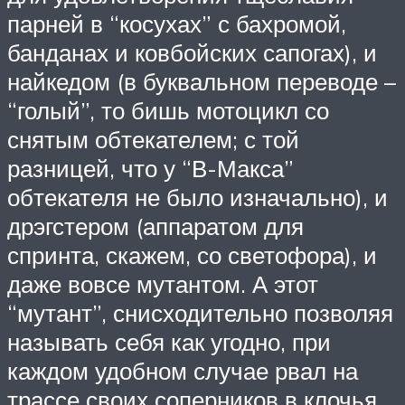
парней в “косухах” с бахромой,
банданах и ковбойских сапогах), и
найкедом (в буквальном переводе –
“голый”, то бишь мотоцикл со
снятым обтекателем; с той
разницей, что у “В-Макса”
обтекателя не было изначально), и
дрэгстером (аппаратом для
спринта, скажем, со светофора), и
даже вовсе мутантом. А этот
“мутант”, снисходительно позволяя
называть себя как угодно, при
каждом удобном случае рвал на
трассе своих соперников в клочья.