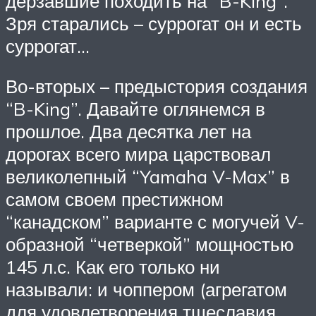
дерзавшие походить на “B-King”.
Зря старались – суррогат он и есть
суррогат…
Во-вторых – предыстория создания
“B-King”. Давайте оглянемся в
прошлое. Два десятка лет на
дорогах всего мира царствовал
великолепный “Yamaha V-Max” в
самом своем престижном
“канадском” варианте с могучей V-
образной “четверкой” мощностью
145 л.с. Как его только ни
называли: и чоппером (агрегатом
для удовлетворения тщеславия