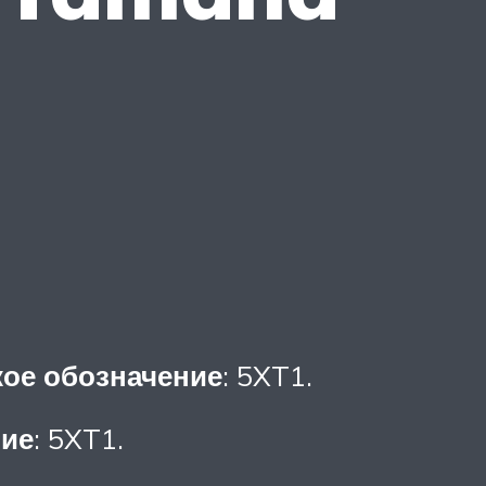
ое обозначение
: 5XT1.
ние
: 5XT1.