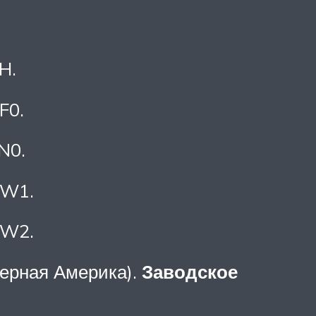
H.
F0.
LN0.
RW1.
RW2.
ерная Америка).
Заводское