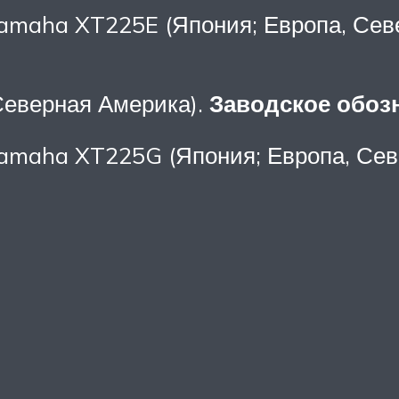
amaha XT225E (Япония; Европа, Сев
Северная Америка).
Заводское обоз
amaha XT225G (Япония; Европа, Сев