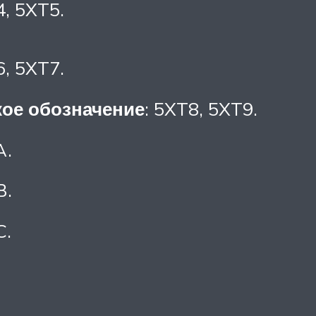
4, 5XT5.
6, 5XT7.
ое обозначение
: 5XT8, 5XT9.
A.
B.
C.