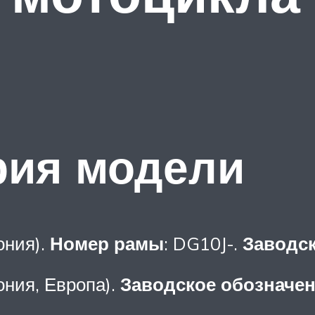
рия модели
ония).
Номер рамы
: DG10J-.
Заводск
ония, Европа).
Заводское обозначе