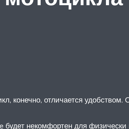
икл, конечно, отличается удобством.
ike будет некомфортен для физическ