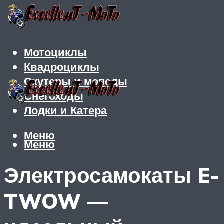
Мотоциклы
Квадроциклы
Скутеры и мопеды
Снегоходы
Лодки и Катера
Меню
Меню
Электросамокаты E-
TWOW —